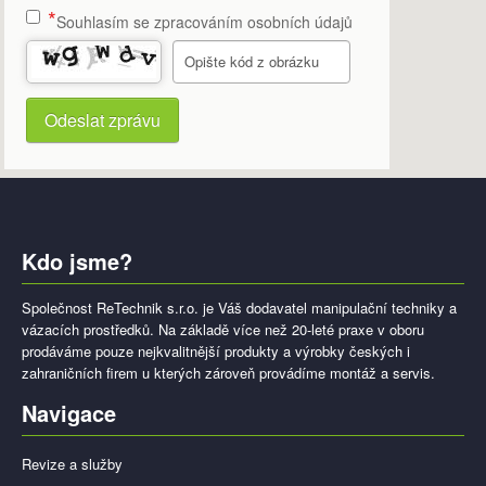
Souhlasím se zpracováním osobních údajů
Řetězové zvedáky
Vakuové manipulátory
Odeslat zprávu
Šroubovací body, třmeny a háky
Montážní třmeny
Šroubovací body
Kdo jsme?
Uchycovací háky
Společnost ReTechnik s.r.o. je Váš dodavatel manipulační techniky a
Výškové práce
vázacích prostředků. Na základě více než 20-leté praxe v oboru
prodáváme pouze nejkvalitnější produkty a výrobky českých i
Absorpce nárazu
zahraničních firem u kterých zároveň provádíme montáž a servis.
Navigace
Pracovní zachycovací postroje
Záchytné systémy proti pádu
Revize a služby