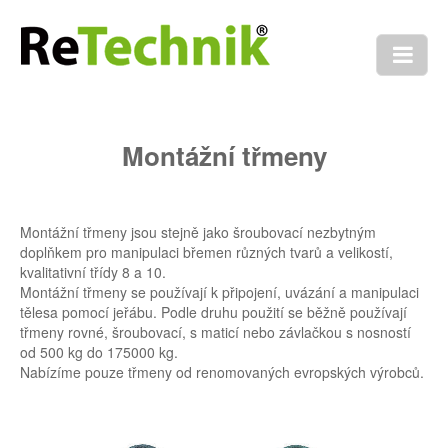
Úvod
Revize a služby
Montážní třmeny
Produkty
Montážní třmeny jsou stejně jako šroubovací nezbytným
Tractel
doplňkem pro manipulaci břemen různých tvarů a velikostí,
kvalitativní třídy 8 a 10.
Elektrické zvedáky
Montážní třmeny se používají k připojení, uvázání a manipulaci
tělesa pomocí jeřábu. Podle druhu použití se běžně používají
Altotir
třmeny rovné, šroubovací, s maticí nebo závlačkou s nosností
od 500 kg do 175000 kg.
Tirak
Nabízíme pouze třmeny od renomovaných evropských výrobců.
Minifor
Tralift