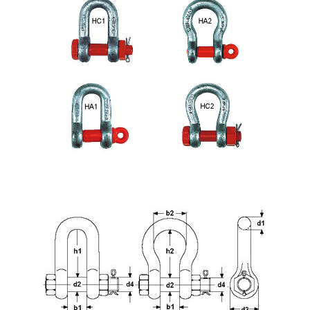
Ruční zvedáky
Magfor
Bravo a Tralift ruční
Tirfor ruční
Zatížení a měření
Dynafor
Handifor
Dynasafe
Výškové práce
Absorpce nárazu