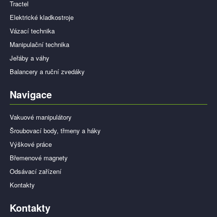
Tractel
Břemenové magnety
Elektrické kladkostroje
Vázací technika
Břemenové magnety NEO LIFT
Manipulační technika
Břemenový magnet NEO HOT
Jeřáby a váhy
Balancery a ruční zvedáky
Odsávací zařízení
Navigace
Odsávací WeldFil Compact
Ventilátory a odsávací ramena
Vakuové manipulátory
Šroubovací body, třmeny a háky
Mobilní odsávací systémy
Výškové práce
Prostorové větrání CleanAirTower
Břemenové magnety
Odsávací zařízení
Stacionární filtrační zařízení
Kontakty
Modulární odsávací digestoř
Kontakty