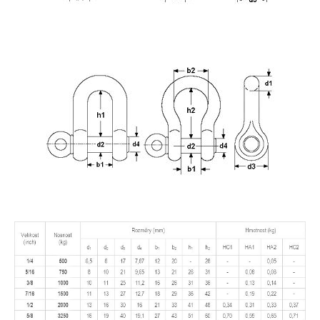
Pracovní zachycovací postroje
Záchytné systémy proti pádu
Jeřáby
Nástěnné a sloupové
Portálové
Sodenic
Pojezdy a závěsná zařízení
Elektrické kladkostroje
Kladkostroje LIFTKET STAR
Kladkostroje GIS