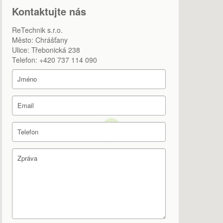
Kontaktujte nás
Svěrací kleště
ReTechnik s.r.o.
Nosiče a svěrky
Město: Chrášťany
Ulice: Třebonická 238
Jeřáby a váhy
Telefon: +420 737 114 090
Jeřábové váhy
Jeřáby
Balancery a ruční zvedáky
Balancery
Hřebenové zvedáky
Kladkostroje pojízdné
Lanové zvedáky
Závěsné kladkostroje