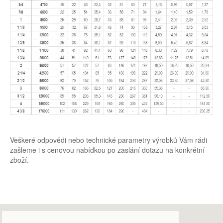
Vázací technika
Ocelová lana v metráži
Řetězové závěsy třídy 8
Řetězové závěsy třídy 10
Řetězové závěsy třídy 12
Ocelové závěsy a smyčky
Textilní úvazky
Veškeré odpovědi nebo technické parametry výrobků Vám rádi
zašleme i s cenovou nabídkou po zaslání dotazu na konkrétní
Manipulační technika
zboží.
C – háky
Euro závěsy
Jeřábové traverzy